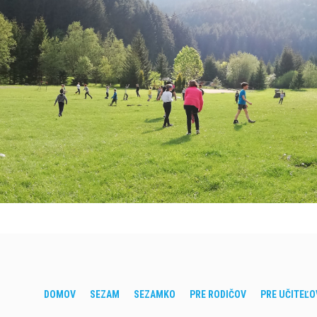
DOMOV
SEZAM
SEZAMKO
PRE RODIČOV
PRE UČITEĽO