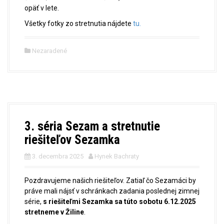
opäť v lete.
Všetky fotky zo stretnutia nájdete
tu
.
Nezaradené
3. séria Sezam a stretnutie
riešiteľov Sezamka
3. decembra 2025
Hynek Bachraty
Pozdravujeme našich riešiteľov. Zatiaľ čo Sezamáci by
práve mali nájsť v schránkach zadania poslednej zimnej
série,
s riešiteľmi Sezamka sa túto sobotu 6.12.2025
stretneme v Žiline
.