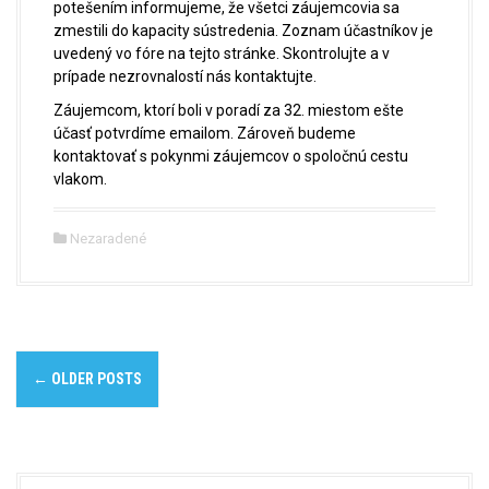
potešením informujeme, že všetci záujemcovia sa
zmestili do kapacity sústredenia. Zoznam účastníkov je
uvedený vo fóre na tejto stránke. Skontrolujte a v
prípade nezrovnalostí nás kontaktujte.
Záujemcom, ktorí boli v poradí za 32. miestom ešte
účasť potvrdíme emailom. Zároveň budeme
kontaktovať s pokynmi záujemcov o spoločnú cestu
vlakom.
Nezaradené
P
←
OLDER POSTS
o
s