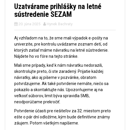
Uzatvárame prihlášky na letné
sústredenie SEZAM
20. júna 2025
Hynek Bachraty
Aj vzhľadom na to, že sme mali výpadok e-pošty na
univerzite, pre kontrolu uvádzame zoznam detí, od
ktorých zatiaľ máme návratku na letné sústredenie.
Nájdete ho vo fóre na tejto stránke.
Mali sme prípady, keď k nám návratku nedorazili,
skontrolujte preto, či ste zaradený. Prijatie každej
návratky, ako aj píšeme v pozvánke, obratom
potvrdzujeme. Ak také potvrdenie nemáte, niečo sa
pokazilo a skontaktujte nás. Upozorňujeme aj na
veľkosť súborov, limit býva spravidla 5MB,
neodporúčame prekročiť.
Potvrdenie účasti pre riešiteľov za 32. miestom preto
ešte o pár dní odložíme, kým bude definitívne známy
záujem. Potom všetkým napíšeme.