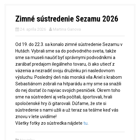
Zimné sústredenie Sezamu 2026
24. apríla 2026
Martina Ganova
Od 19. do 22.3. sa konalo zimné sústredenie Sezamu v
Hutách. Vybrali sme sa do podvodného sveta, takže
sme sa museli naučiť byť správnymi podvodníkmi a
zarábať predajom ilegálneho tovaru, či ako utiecť z
väzenia a nezradiť svoju družinku pri nasledovnom
výsluchu. Posledný deň nás morská víla Ariel s krabom
Sebastiánom zobrali na hitparádu a my sme sa snažili
do nej dostať čo najviac svojich pesničiek. Okrem toho
sme na sústredení aj veľa počítali, športovali, hrali
spoločenské hry či gitarovali. Dúfame, že ste si
sústredenie s nami užili a už teraz sa tešíme keď vás
znovu v lete uvidíme!
Všetky fotky zo sústredka nájdete
tu
.