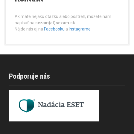
Ak máte nejakú otázku alebo postreh, môžete nám
napísať na
sezam(at)sezam.sk
Nájde nás aj na
Facebooku
a
Instagrame
.
Podporuje nás