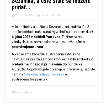
Sezamka, a ešte stále sa možete
pridať…
27. apríla 2026
Hynek Bachraty
Milé riešiteľky a riešitelia Sezamka, milí rodičia. Po 2
letných sériách naša súťaž vyvrcholí sústredením
4. až
6. júna 2026 v kaštieli Patrovec
. Tešíme sa na
všetkých, ktorí nám poslali návratku, a všetkým aj
potvrdzujeme účasť
.
A keďže sme kapacitu sústredenia ešte úplne
nevyčerpali, pre záujemcov, ktorí sa nestihli rozhodnúť,
pridávame možnosť prihlásenia do pondelka
4.5.2026
. Ak potrebujete presnejšie informácie, napíšte
nám na
hynek.bachraty@fri.uniza.sk
a
sustredenie@sezam.sk.
Nezaradené