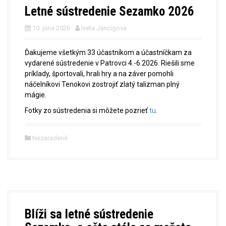
Letné sústredenie Sezamko 2026
10. júna 2026
Iveta Jancigova
Ďakujeme všetkým 33 účastníkom a účastníčkam za
vydarené sústredenie v Patrovci 4.-6.2026. Riešili sme
príklady, športovali, hrali hry a na záver pomohli
náčelníkovi Tenokovi zostrojiť zlatý talizman plný
mágie.
Fotky zo sústredenia si môžete pozrieť
tu
.
Nezaradené
Blíži sa letné sústredenie