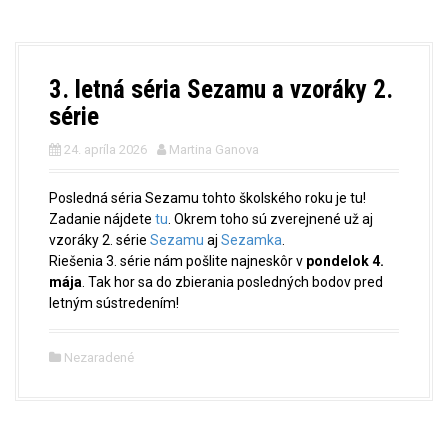
3. letná séria Sezamu a vzoráky 2.
série
24. apríla 2026
Martina Ganova
Posledná séria Sezamu tohto školského roku je tu!
Zadanie nájdete
tu
. Okrem toho sú zverejnené už aj
vzoráky 2. série
Sezamu
aj
Sezamka
.
Riešenia 3. série nám pošlite najneskôr v
pondelok 4.
mája
. Tak hor sa do zbierania posledných bodov pred
letným sústredením!
Nezaradené