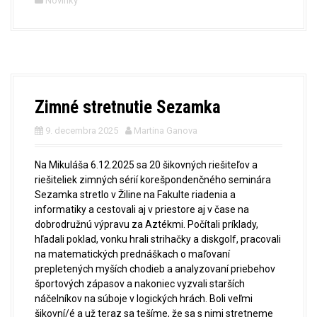
Novinky
Zimné stretnutie Sezamka
9. decembra 2025
Martina Ganova
Na Mikuláša 6.12.2025 sa 20 šikovných riešiteľov a
riešiteliek zimných sérií korešpondenčného seminára
Sezamka stretlo v Žiline na Fakulte riadenia a
informatiky a
cestovali aj v priestore aj v čase na
dobrodružnú výpravu za Aztékmi. Počítali príklady,
hľadali poklad, vonku hrali strihačky a diskgolf, pracovali
na matematických prednáškach o maľovaní
prepletených myších chodieb a analyzovaní priebehov
športových zápasov a nakoniec vyzvali starších
náčelníkov na súboje v logických hrách. Boli veľmi
šikovní/é a už teraz sa tešíme, že sa s nimi stretneme