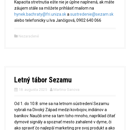
Kapacita stretnutia ešte nie je úplne naplnená, ak máte
záujem stále sa môžete prihlásiť mailom na
hynek.bachraty@fri.uniza.sk
a
sustredenie@sezam.sk
alebo telefonicky u Iva Jančigová, 0902 640 066
Nezaradené
Letný tábor Sezamu
18. augusta 2025
Martina Ganova
Od 1. do 10.8. sme sa na letnom sústredení Sezamu
vybrali na Divoký Západ medzi kovbojov, indiánov a
baníkov. Naučili sme sa tam toho mnoho, napríklad čítať
dymové signály a spoznať mesto zahalené v dyme, či
ako spraviť čo najlepší marketing pre svoj produkt a ako