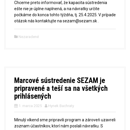
Chceme preto informovať, že kapacita sústredenia
ešte nie je úplne naplnená, a na návratky určite
počkáme do konca tohto týždňa, tj. 25.4.2025. V prípade
otázok nás kontaktujte na sezam@sezam.sk .
Nezaradené
Marcové sústredenie SEZAM je
pripravené a teší sa na všetkých
prihlásených
1. marca 2025
Hynek Bachraty
Minulý víkend sme pripravili program a zároveň uzavreli
zoznam účastníkov, ktorí nám poslali návratku. S