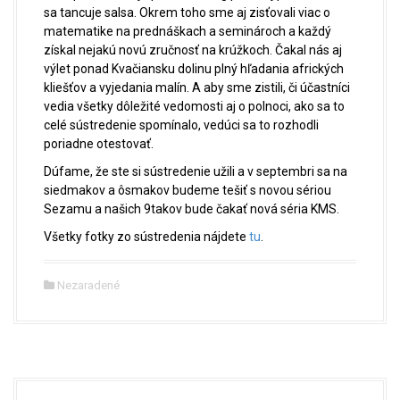
sa tancuje salsa. Okrem toho sme aj zisťovali viac o
matematike na prednáškach a seminároch a každý
získal nejakú novú zručnosť na krúžkoch. Čakal nás aj
výlet ponad Kvačiansku dolinu plný hľadania afrických
kliešťov a vyjedania malín. A aby sme zistili, či účastníci
vedia všetky dôležité vedomosti aj o polnoci, ako sa to
celé sústredenie spomínalo, vedúci sa to rozhodli
poriadne otestovať.
Dúfame, že ste si sústredenie užili a v septembri sa na
siedmakov a ôsmakov budeme tešiť s novou sériou
Sezamu a našich 9takov bude čakať nová séria KMS.
Všetky fotky zo sústredenia nájdete
tu
.
Nezaradené