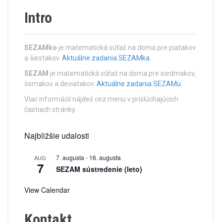
t
Intro
s
n
SEZAMko
je matematická súťaž na doma pre piatakov
a
a šiestakov.
Aktuálne zadania SEZAMka.
SEZAM
je matematická súťaž na doma pre siedmakov,
v
ôsmakov a deviatakov.
Aktuálne zadania SEZAMu.
i
Viac informácií nájdeš cez menu v prislúchajúcich
častiach stránky.
g
a
Najbližšie udalosti
t
7. augusta
-
16. augusta
AUG
7
SEZAM sústredenie (leto)
i
View Calendar
o
n
Kontakt