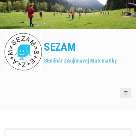
S
k
i
p
t
o
c
SEZAM
o
n
SEminár ZAujímavej Matematiky
t
e
n
t