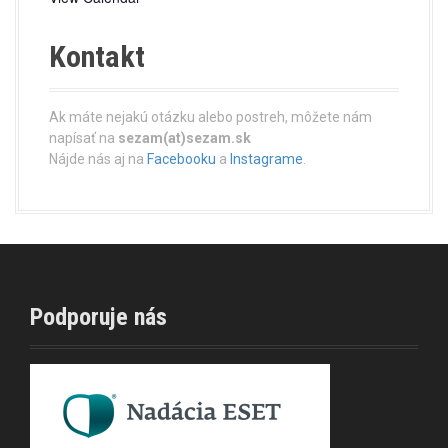
Kontakt
Ak máte nejakú otázku alebo postreh, môžete nám
napísať na
sezam(at)sezam.sk
Nájde nás aj na
Facebooku
a
Instagrame
.
Podporuje nás