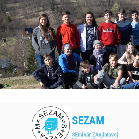
S
k
i
p
t
o
c
o
n
t
e
n
t
SEZAM
SEminár ZAujímavej