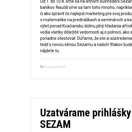
Od 1. do 10.8. sme sa na letnom sústredení Sezam
baníkov. Naučili sme sa tam toho mnoho, napríkl
či ako spraviť čo najlepší marketing pre svoj prod
o matematike na prednáškach a seminároch a každ
výlet ponad Kvačiansku dolinu plný hľadania africký
vedia všetky dôležité vedomosti aj o polnoci, ako 
poriadne otestovať. Dúfame, že ste si sústreden
tešiť s novou sériou Sezamu a našich 9takov bude
nájdete tu.
Nezaradené
Uzatvárame prihlášky 
SEZAM