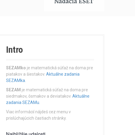
Intro
SEZAMko
je matematická súťaž na doma pre
piatakov a šiestakov.
Aktuálne zadania
SEZAMka.
SEZAM
je matematická súťaž na doma pre
siedmakov, ôsmakov a deviatakov.
Aktuálne
zadania SEZAMu.
Viac informácií nájdeš cez menu v
prislúchajúcich častiach stránky.
Najbližšie udalosti