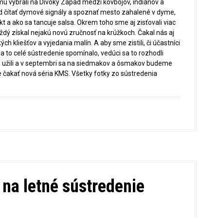
u vybrali na Divoký Západ medzi kovbojov, indiánov a
ad čítať dymové signály a spoznať mesto zahalené v dyme,
ukt a ako sa tancuje salsa. Okrem toho sme aj zisťovali viac
ý získal nejakú novú zručnosť na krúžkoch. Čakal nás aj
ch kliešťov a vyjedania malín. A aby sme zistili, či účastníci
sa to celé sústredenie spomínalo, vedúci sa to rozhodli
ie užili a v septembri sa na siedmakov a ôsmakov budeme
 čakať nová séria KMS. Všetky fotky zo sústredenia
na letné sústredenie