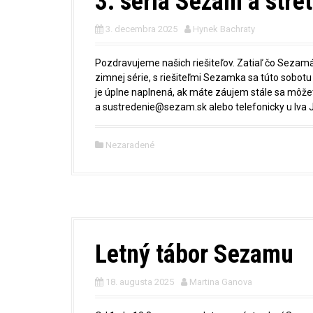
3. séria Sezam a stre
3. decembra 2025
Hynek Bachraty
Pozdravujeme našich riešiteľov. Zatiaľ čo Sezamá
zimnej série, s riešiteľmi Sezamka sa túto sobotu 
je úplne naplnená, ak máte záujem stále sa môžet
a sustredenie@sezam.sk alebo telefonicky u Iva 
Nezaradené
Letný tábor Sezamu
18. augusta 2025
Martina Ganova