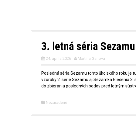
3. letná séria Sezamu 
24. apríla 2026
Martina Ganova
Posledná séria Sezamu tohto školského roku je tu
vzoráky 2. série Sezamu aj Sezamka.Riešenia 3. s
do zbierania posledných bodov pred letným súst
Nezaradené