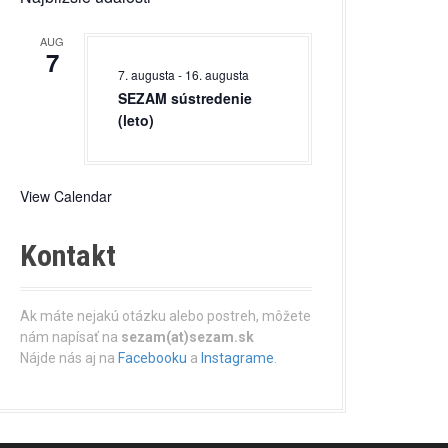
AUG
7
7. augusta
-
16. augusta
SEZAM sústredenie
(leto)
View Calendar
Kontakt
Ak máte nejakú otázku alebo postreh, môžete
nám napísať na
sezam(at)sezam.sk
Nájde nás aj na
Facebooku
a
Instagrame
.