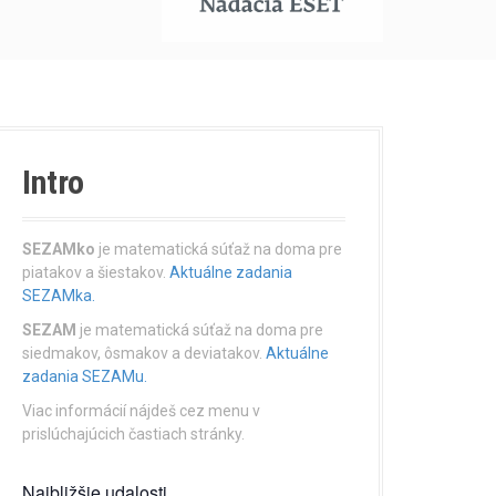
Intro
SEZAMko
je matematická súťaž na doma pre
piatakov a šiestakov.
Aktuálne zadania
SEZAMka.
SEZAM
je matematická súťaž na doma pre
siedmakov, ôsmakov a deviatakov.
Aktuálne
zadania SEZAMu.
Viac informácií nájdeš cez menu v
prislúchajúcich častiach stránky.
Najbližšie udalosti