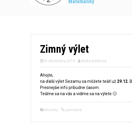
Matematiky
Zimný výlet
8. decembra 2019
Ninka Benkova
Ahojte,
na ďalší výlet Sezamu sa môžete tešiť už
29.12.
B
Presnejšie info pribudne časom.
Tešíme sa na vás a vidíme sa na výlete 🙂
Novinky
permalink