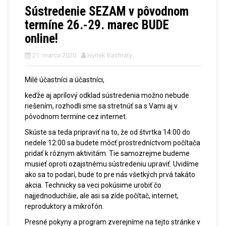
Sústredenie SEZAM v pôvodnom
termíne 26.-29. marec BUDE
online!
21. marca 2020
Hynek Bachraty
Milé účastníci a účastníci,
keďže aj aprílový odklad sústredenia možno nebude
riešením, rozhodli sme sa stretnúť sa s Vami aj v
pôvodnom termíne cez internet.
Skúste sa teda pripraviť na to, že od štvrtka 14:00 do
nedele 12:00 sa budete môcť prostredníctvom počítača
pridať k rôznym aktivitám. Tie samozrejme budeme
musieť oproti ozajstnému sústredeniu upraviť. Uvidíme
ako sa to podarí, bude to pre nás všetkých prvá takáto
akcia. Technicky sa veci pokúsime urobiť čo
najjednoduchšie, ale asi sa zíde počítač, internet,
reproduktory a mikrofón.
Presné pokyny a program zverejníme na tejto stránke v