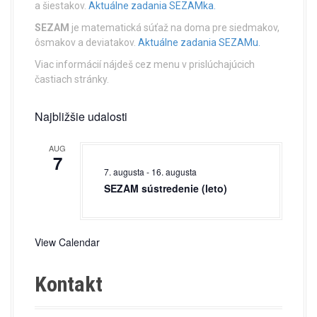
a šiestakov.
Aktuálne zadania SEZAMka.
i
SEZAM
je matematická súťaž na doma pre siedmakov,
ôsmakov a deviatakov.
Aktuálne zadania SEZAMu.
g
Viac informácií nájdeš cez menu v prislúchajúcich
a
častiach stránky.
t
Najbližšie udalosti
i
AUG
o
7
7. augusta
-
16. augusta
n
SEZAM sústredenie (leto)
View Calendar
Kontakt