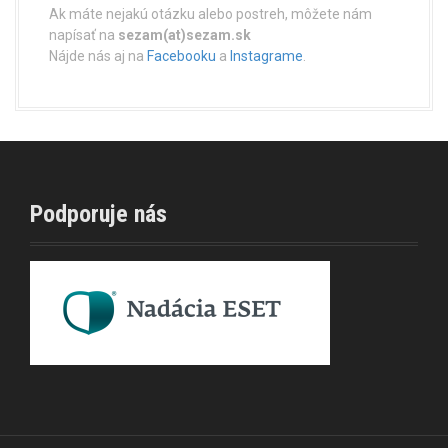
Ak máte nejakú otázku alebo postreh, môžete nám
napísať na
sezam(at)sezam.sk
Nájde nás aj na
Facebooku
a
Instagrame
.
Podporuje nás