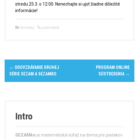
stredu 25.3. o 12:00. Nenechajte si ujsť žiadne dôležité
informácie!
Novinky
permalink
P
←
ODOVZDÁVANIE DRUHEJ
PROGRAM ONLINE
o
SÉRIE SEZAM A SEZAMKO
SÚSTREDENIA
→
s
t
n
Intro
a
v
SEZAMko
je matematická súťaž na doma pre piatakov