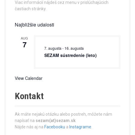
a
Viac informácií nájdeš cez menu v prislúchajúcich
častiach stránky.
t
i
Najbližšie udalosti
o
AUG
7
n
7. augusta
-
16. augusta
SEZAM sústredenie (leto)
View Calendar
Kontakt
Ak máte nejakú otázku alebo postreh, môžete nám
napísať na
sezam(at)sezam.sk
Nájde nás aj na
Facebooku
a
Instagrame
.