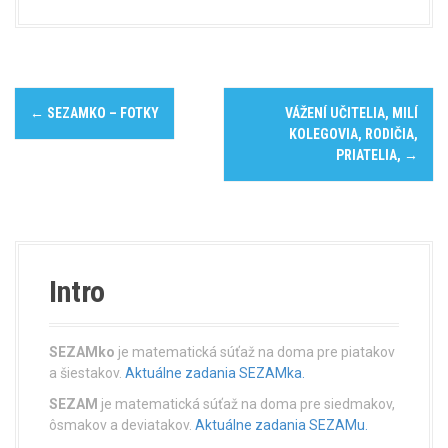
P
←
SEZAMKO – FOTKY
VÁŽENÍ UČITELIA, MILÍ
o
KOLEGOVIA, RODIČIA,
PRIATELIA,
→
s
t
n
Intro
a
v
SEZAMko
je matematická súťaž na doma pre piatakov
i
a šiestakov.
Aktuálne zadania SEZAMka.
SEZAM
je matematická súťaž na doma pre siedmakov,
g
ôsmakov a deviatakov.
Aktuálne zadania SEZAMu.