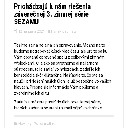
Prichádzajú k nám riešenia
záverečnej 3. zimnej série
SEZAMU
12. januára 2021
Hynek Bachraty
Tešíme sa na ne a na ich opravovanie. Možno na to
budeme potrebovať kúsok viac času, ale určite sa ku
Vám dostanú opravené spolu z celkovými zimnými
výsledkami. Či a ako sa stretneme aj na jarnom
sústredení, to je zatiaľ vo hviezdach, zatiaľ je ich
konštelácia skôr dištančná. Našťastie to, čo ste sa
naučili pri riešení našich úloh, je už bezpečne vo vašich
hlavách. Presnejšie informácie Vám pošleme a
zverejníme ich aj tu.
Zatiaľ sa môžete pustiť do úloh prvej letnej série,
ktorých zadania by ste si už mali nájsť v schránke…
Novinky
permalink