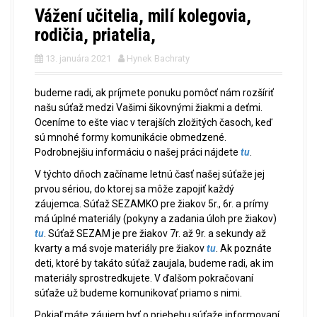
Vážení učitelia, milí kolegovia,
rodičia, priatelia,
13. januára 2021
Hynek Bachraty
budeme radi, ak príjmete ponuku pomôcť nám rozšíriť
našu súťaž medzi Vašimi šikovnými žiakmi a deťmi.
Oceníme to ešte viac v terajších zložitých časoch, keď
sú mnohé formy komunikácie obmedzené.
Podrobnejšiu informáciu o našej práci nájdete
tu
.
V týchto dňoch začíname letnú časť našej súťaže jej
prvou sériou, do ktorej sa môže zapojiť každý
záujemca. Súťaž SEZAMKO pre žiakov 5r., 6r. a prímy
má úplné materiály (pokyny a zadania úloh pre žiakov)
tu
. Súťaž SEZAM je pre žiakov 7r. až 9r. a sekundy až
kvarty a má svoje materiály pre žiakov
tu
. Ak poznáte
deti, ktoré by takáto súťaž zaujala, budeme radi, ak im
materiály sprostredkujete. V ďalšom pokračovaní
súťaže už budeme komunikovať priamo s nimi.
Pokiaľ máte záujem byť o priebehu súťaže informovaní