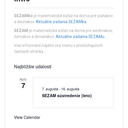
a
v
SEZAMko
je matematická súťaž na doma pre piatakov
i
a šiestakov.
Aktuálne zadania SEZAMka.
SEZAM
je matematická súťaž na doma pre siedmakov,
g
ôsmakov a deviatakov.
Aktuálne zadania SEZAMu.
a
Viac informácií nájdeš cez menu v prislúchajúcich
častiach stránky.
t
i
Najbližšie udalosti
o
AUG
7
n
7. augusta
-
16. augusta
SEZAM sústredenie (leto)
View Calendar