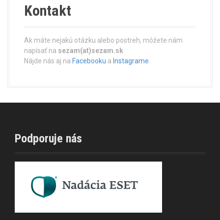
Kontakt
Ak máte nejakú otázku alebo postreh, môžete nám
napísať na
sezam(at)sezam.sk
Nájde nás aj na
Facebooku
a
Instagrame
.
Podporuje nás