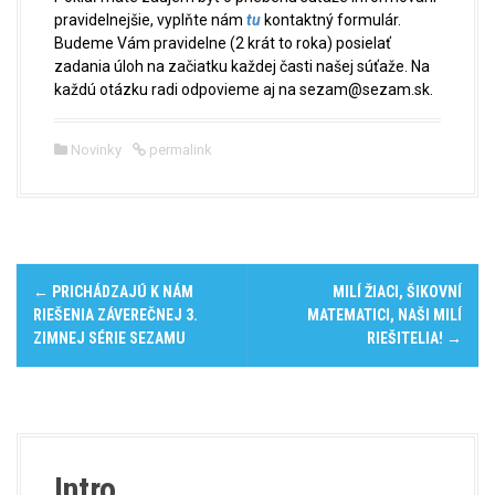
pravidelnejšie, vyplňte nám
tu
kontaktný formulár.
Budeme Vám pravidelne (2 krát to roka) posielať
zadania úloh na začiatku každej časti našej súťaže. Na
každú otázku radi odpovieme aj na sezam@sezam.sk.
Novinky
permalink
P
←
PRICHÁDZAJÚ K NÁM
MILÍ ŽIACI, ŠIKOVNÍ
o
RIEŠENIA ZÁVEREČNEJ 3.
MATEMATICI, NAŠI MILÍ
ZIMNEJ SÉRIE SEZAMU
RIEŠITELIA!
→
s
t
n
Intro