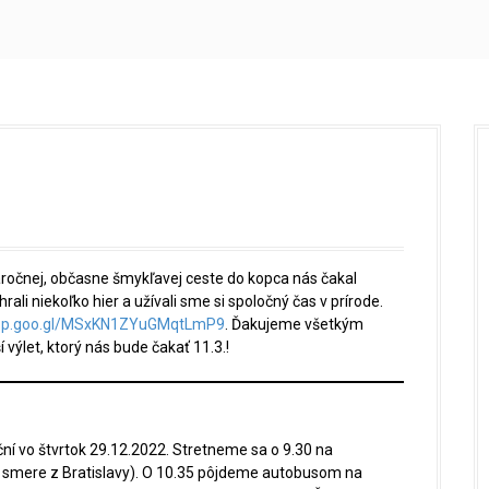
áročnej, občasne šmykľavej ceste do kopca nás čakal
ali niekoľko hier a užívali sme si spoločný čas v prírode.
.app.goo.gl/MSxKN1ZYuGMqtLmP9
. Ďakujeme všetkým
výlet, ktorý nás bude čakať 11.3.!
ní vo štvrtok 29.12.2022. Stretneme sa o 9.30 na
ak v smere z Bratislavy). O 10.35 pôjdeme autobusom na