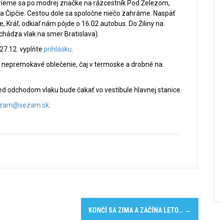
erieme sa po modrej značke na rázcestník Pod Železom,
a Čipčie. Cestou dole sa spoločne niečo zahráme. Naspäť
 Kráľ, odkiaľ nám pôjde o 16.02 autobus. Do Žiliny na
chádza vlak na smer Bratislava).
27.12. vyplňte
prihlášku
.
a nepremokavé oblečenie, čaj v termoske a drobné na
ed odchodom vlaku bude čakať vo vestibule hlavnej stanice.
zam@sezam.sk
.
KONČÍ SA ZIMA A ZAČÍNA LETO…
→