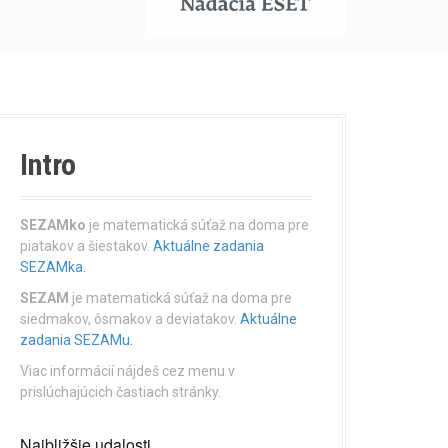
Intro
SEZAMko
je matematická súťaž na doma pre
piatakov a šiestakov.
Aktuálne zadania
SEZAMka.
SEZAM
je matematická súťaž na doma pre
siedmakov, ôsmakov a deviatakov.
Aktuálne
zadania SEZAMu.
Viac informácií nájdeš cez menu v
prislúchajúcich častiach stránky.
Najbližšie udalosti