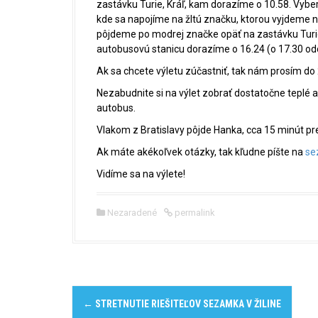
zastávku Turie, Kráľ, kam dorazíme o 10.58. Vyb
kde sa napojíme na žltú značku, ktorou vyjdeme n
pôjdeme po modrej značke opäť na zastávku Turie,
autobusovú stanicu dorazíme o 16.24 (o 17.30 od
Ak sa chcete výletu zúčastniť, tak nám prosím do 
Nezabudnite si na výlet zobrať dostatočne teplé 
autobus.
Vlakom z Bratislavy pôjde Hanka, cca 15 minút pr
Ak máte akékoľvek otázky, tak kľudne píšte na
se
Vidíme sa na výlete!
Nezaradené
permalink
P
←
STRETNUTIE RIEŠITEĽOV SEZAMKA V ŽILINE