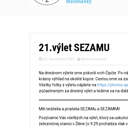
Matematiky
21.výlet SEZAMU
20. decembra 2022
Martina Ganova
Na dnešnom výlete sme pokorili vrch Čipčie. Po n
krásny výhľad na okolité kopce. Cestou sme sa zahr
Všetky fotky z výletu nájdete na
https://photos
zúčastneným za dnešný výlet a tešíme sa na ďalší 
Milí riešitelia a priatelia SEZAMu a SEZAMKA!
Pozývame Vás všetkých na výlet, ktorý sa uskutoč
železničnej stanici v Žiline (o 9.29 prichádza vl