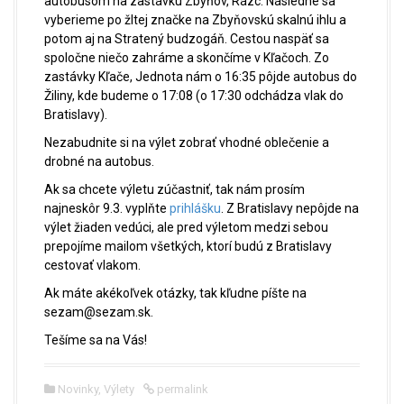
autobusom na zastávku Zbyňov, Rázc. Následne sa
vyberieme po žltej značke na Zbyňovskú skalnú ihlu a
potom aj na Stratený budzogáň. Cestou naspäť sa
spoločne niečo zahráme a skončíme v Kľačoch. Zo
zastávky Kľače, Jednota nám o 16:35 pôjde autobus do
Žiliny, kde budeme o 17:08 (o 17:30 odchádza vlak do
Bratislavy).
Nezabudnite si na výlet zobrať vhodné oblečenie a
drobné na autobus.
Ak sa chcete výletu zúčastniť, tak nám prosím
najneskôr 9.3. vyplňte
prihlášku
. Z Bratislavy nepôjde na
výlet žiaden vedúci, ale pred výletom medzi sebou
prepojíme mailom všetkých, ktorí budú z Bratislavy
cestovať vlakom.
Ak máte akékoľvek otázky, tak kľudne píšte na
sezam@sezam.sk.
Tešíme sa na Vás!
Novinky
,
Výlety
permalink