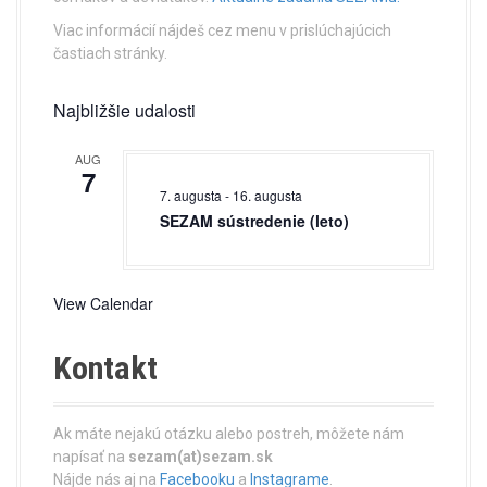
a
Viac informácií nájdeš cez menu v prislúchajúcich
t
častiach stránky.
i
Najbližšie udalosti
o
AUG
n
7
7. augusta
-
16. augusta
SEZAM sústredenie (leto)
View Calendar
Kontakt
Ak máte nejakú otázku alebo postreh, môžete nám
napísať na
sezam(at)sezam.sk
Nájde nás aj na
Facebooku
a
Instagrame
.