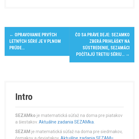
P
←
OPRAVOVANIE PRVÝCH
ČO SA PRÁVE DEJE: SEZAMKO
o
LETNÝCH SÉRIÍ JE V PLNOM
ZBERÁ PRIHLÁŠKY NA
PRÚDE…
SÚSTREDENIE, SEZAMÁCI
s
POČÍTAJÚ TRETIU SÉRIU…
→
t
n
a
Intro
v
i
SEZAMko
je matematická súťaž na doma pre piatakov
a šiestakov.
Aktuálne zadania SEZAMka.
g
SEZAM
je matematická súťaž na doma pre siedmakov,
ôsmakov a deviatakov.
Aktuálne zadania SEZAMu.