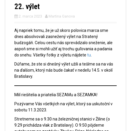
22. výlet
2. marca 2023
Martina Ganova
Aj napriek tomu, že je už skoro polovica marca sme
dnes absolvovali zasnežený výlet na Stratený
budzogáň. Celou cestu nás sprevádzalo sneženie, ale
aspoň sme si mohli užiť aj trochu guľovania a padania
do snehu. Všetky fotky z výletu nájdete
tu
.
Dúfame, že ste si dnešný výlet užili a tešíme sa na vás
na ďalšom, ktorý nás bude čakať v nedeľu 14.5. v okolí
Bratislavy.
Milí riešitelia a priatelia SEZAMu a SEZAMKA!
Pozývame Vás všetkých na výlet, ktorý sa uskutoční v
sobotu 11.3.2023.
Stretneme sa o 9.30 na železničnej stanici v Žiline (o
9.29 prichádza vlak z Bratislavy). O 9:50 pôjdeme