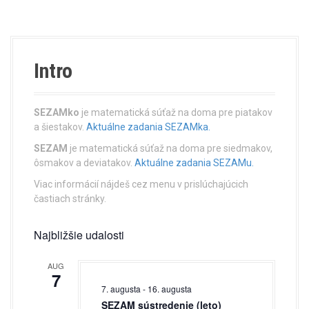
s
t
n
Intro
a
v
SEZAMko
je matematická súťaž na doma pre piatakov
a šiestakov.
Aktuálne zadania SEZAMka.
i
SEZAM
je matematická súťaž na doma pre siedmakov,
ôsmakov a deviatakov.
Aktuálne zadania SEZAMu.
g
Viac informácií nájdeš cez menu v prislúchajúcich
a
častiach stránky.
t
Najbližšie udalosti
i
AUG
o
7
7. augusta
-
16. augusta
n
SEZAM sústredenie (leto)