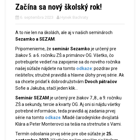
Začína sa nový školský rok!
6. septembra 2023
Hynek Bachraty
A to nie len na školách, ale aj v našich seminároch
Sezamko a SEZAM
.
Pripomenieme, že
seminár Sezamko
je určený pre
žiakov 5. a 6. ročníku ZŠ a primánov OG. Všetko, čo
potrebujete vedieť na zapojenie sa do nového ročníka
našej súťaže nájdete
na tomto
odkaze
: pozdrav pre
riešiteľov, stručné pravidlá a hlavne úlohy prvej série. Ak
sa chcete pridať k dobrodružstvám
Dvoch pátračov
Sofie a Jakuba, stačí jeden klik…
Seminár SEZAM
je určený pre žiakov 7.,8., a 9. ročníku
ZŠ a sekundy, tercie a kvarty OG. Aj oni si nájdu všetky
potrebné informácie, teda pravidlá aj zadania prvej
série na
tomto
odkaze
. Mladé čarodejnícke dvojčatá
Klára a Peter Monterovci sa tešia na stretnutie s Vami.
Termín odoslania prvej série pre obe súťaže je
25.