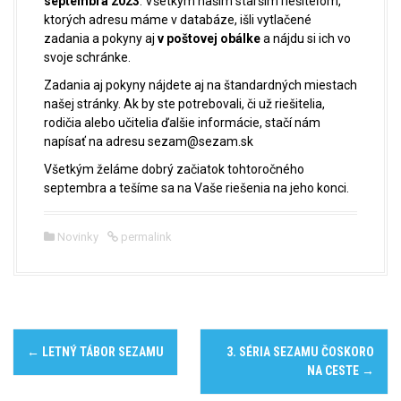
septembra 2023
. Všetkým našim starším riešiteľom,
ktorých adresu máme v databáze, išli vytlačené
zadania a pokyny aj
v poštovej obálke
a nájdu si ich vo
svoje schránke.
Zadania aj pokyny nájdete aj na štandardných miestach
našej stránky. Ak by ste potrebovali, či už riešitelia,
rodičia alebo učitelia ďalšie informácie, stačí nám
napísať na adresu sezam@sezam.sk
Všetkým želáme dobrý začiatok tohtoročného
septembra a tešíme sa na Vaše riešenia na jeho konci.
Novinky
permalink
P
←
LETNÝ TÁBOR SEZAMU
3. SÉRIA SEZAMU ČOSKORO
o
NA CESTE
→