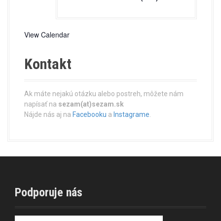
View Calendar
Kontakt
Ak máte nejakú otázku alebo postreh, môžete nám
napísať na
sezam(at)sezam.sk
Nájde nás aj na
Facebooku
a
Instagrame
.
Podporuje nás