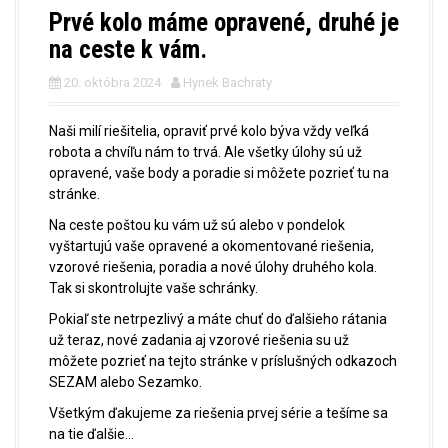
Prvé kolo máme opravené, druhé je
na ceste k vám.
20. októbra 2024
Hynek Bachraty
Naši milí riešitelia, opraviť prvé kolo býva vždy veľká
robota a chvíľu nám to trvá. Ale všetky úlohy sú už
opravené, vaše body a poradie si môžete pozrieť tu na
stránke.
Na ceste poštou ku vám už sú alebo v pondelok
vyštartujú vaše opravené a okomentované riešenia,
vzorové riešenia, poradia a nové úlohy druhého kola.
Tak si skontrolujte vaše schránky.
Pokiaľ ste netrpezlivý a máte chuť do ďalšieho rátania
už teraz, nové zadania aj vzorové riešenia su už
môžete pozrieť na tejto stránke v príslušných odkazoch
SEZAM alebo Sezamko.
Všetkým ďakujeme za riešenia prvej série a tešíme sa
na tie ďalšie…