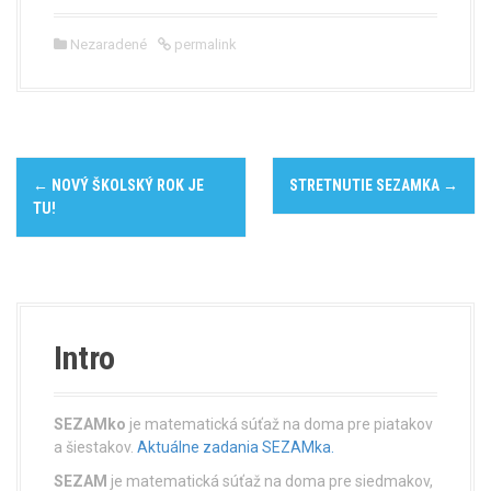
Nezaradené
permalink
P
←
NOVÝ ŠKOLSKÝ ROK JE
STRETNUTIE SEZAMKA
→
o
TU!
s
t
n
Intro
a
v
SEZAMko
je matematická súťaž na doma pre piatakov
a šiestakov.
Aktuálne zadania SEZAMka.
i
SEZAM
je matematická súťaž na doma pre siedmakov,