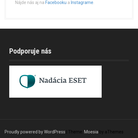
Nájde nás aj na
Facebooku
a
Instagrame
.
Podporuje nás
Proudly powered by WordPress
|
Theme:
Moesia
by aThemes