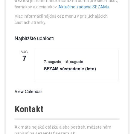
SEZAM
je matematická súťaž na doma pre siedmakov,
ôsmakov a deviatakov.
Aktuálne zadania SEZAMu.
g
Viac informácií nájdeš cez menu v prislúchajúcich
a
častiach stránky.
t
Najbližšie udalosti
i
AUG
o
7
7. augusta
-
16. augusta
n
SEZAM sústredenie (leto)
View Calendar
Kontakt
Ak máte nejakú otázku alebo postreh, môžete nám
napísať na
sezam(at)sezam.sk