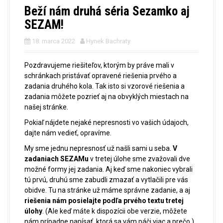
Beží nám druhá séria Sezamko aj
SEZAM!
18. marca 2022
Hynek Bachraty
Pozdravujeme riešiteľov, ktorým by práve mali v
schránkach pristávať opravené riešenia prvého a
zadania druhého kola. Tak isto si vzorové riešenia a
zadania môžete pozrieť aj na obvyklých miestach na
našej stránke.
Pokiaľ nájdete nejaké nepresnosti vo vašich údajoch,
dajte nám vedieť, opravíme.
My sme jednu nepresnosť už našli sami u seba.
V
zadaniach SEZAMu
v tretej úlohe sme zvažovali dve
možné formy jej zadania. Aj keď sme nakoniec vybrali
tú prvú, druhú sme zabudli zmazať a vytlačili pre vás
obidve. Tu na stránke už máme správne zadanie, a aj
riešenia nám posielajte podľa prvého textu tretej
úlohy
. (Ale keď máte k dispozícii obe verzie, môžete
nám prípadne napísať, ktorá sa vám páči viac a prečo.)