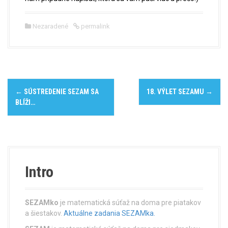
Nezaradené
permalink
P
←
SÚSTREDENIE SEZAM SA
18. VÝLET SEZAMU
→
o
BLÍŽI…
s
t
n
Intro
a
v
SEZAMko
je matematická súťaž na doma pre piatakov
a šiestakov.
Aktuálne zadania SEZAMka.
i