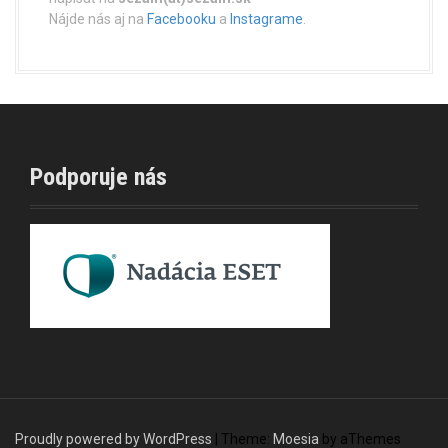
Nájde nás aj na
Facebooku
a
Instagrame
.
Podporuje nás
Proudly powered by WordPress
|
Theme:
Moesia
by aThemes