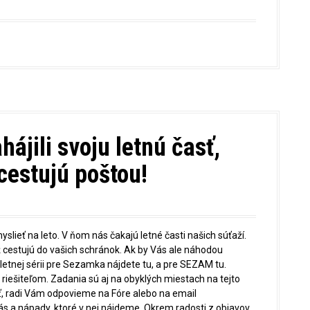
jili svoju letnú časť,
cestujú poštou!
slieť na leto. V ňom nás čakajú letné časti našich súťaží.
ž cestujú do vašich schránok. Ak by Vás ale náhodou
letnej sérii pre Sezamka nájdete tu, a pre SEZAM tu.
 riešiteľom. Zadania sú aj na obyklých miestach na tejto
ať, radi Vám odpovieme na Fóre alebo na email
a nápady, ktoré v nej nájdeme. Okrem radosti z objavov