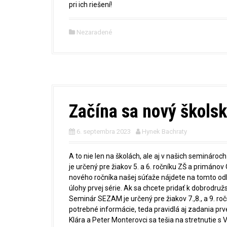
pri ich riešení!
Nezaradené
Začína sa nový školsk
6. septembra 2023
Hynek Bachraty
A to nie len na školách, ale aj v našich semin
je určený pre žiakov 5. a 6. ročníku ZŠ a primánov
nového ročníka našej súťaže nájdete na tomto odka
úlohy prvej série. Ak sa chcete pridať k dobrodru
Seminár SEZAM je určený pre žiakov 7.,8., a 9. ročn
potrebné informácie, teda pravidlá aj zadania pr
Klára a Peter Monterovci sa tešia na stretnutie s 