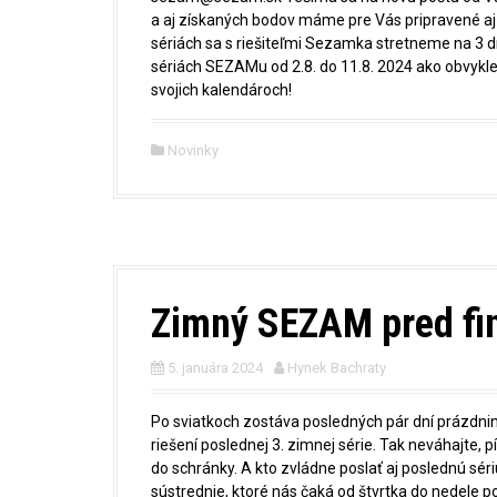
a aj získaných bodov máme pre Vás pripravené aj s
sériách sa s riešiteľmi Sezamka stretneme na 3 dni
sériách SEZAMu od 2.8. do 11.8. 2024 ako obvykle
svojich kalendároch!
Novinky
Zimný SEZAM pred fi
5. januára 2024
Hynek Bachraty
Po sviatkoch zostáva posledných pár dní prázdni
riešení poslednej 3. zimnej série. Tak neváhajte, 
do schránky. A kto zvládne poslať aj poslednú sér
sústrednie, ktoré nás čaká od štvrtka do nedele p