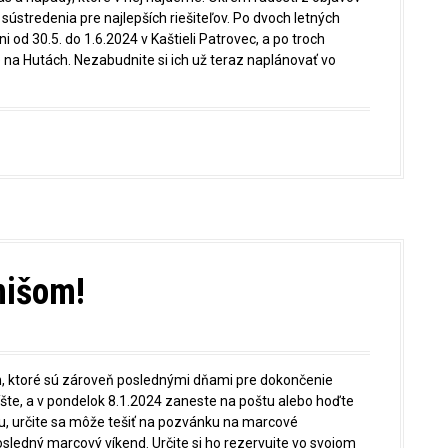
ústredenia pre najlepších riešiteľov. Po dvoch letných
 od 30.5. do 1.6.2024 v Kaštieli Patrovec, a po troch
 na Hutách. Nezabudnite si ich už teraz naplánovať vo
nišom!
n, ktoré sú zároveň poslednými dňami pre dokončenie
píšte, a v pondelok 8.1.2024 zaneste na poštu alebo hoďte
iu, určite sa môže tešiť na pozvánku na marcové
osledný marcový víkend. Určite si ho rezervujte vo svojom