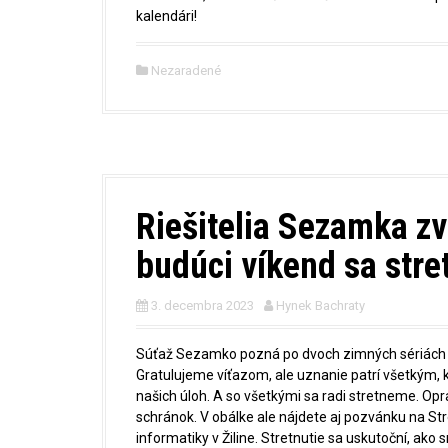
kalendári!
Nezaradené
Riešitelia Sezamka zv
budúci víkend sa stret
3. decembra 2023
Hynek Bachraty
Súťaž Sezamko pozná po dvoch zimných sériách (
Gratulujeme víťazom, ale uznanie patrí všetkým, 
našich úloh. A so všetkými sa radi stretneme. Opr
schránok. V obálke ale nájdete aj pozvánku na Str
informatiky v Žiline. Stretnutie sa uskutoční, ako 