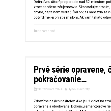
Definitívnu účasť pre poradie nad 32. miestom pot
zmestia všetci záujemcovia. Skontrolujte prosím
chýba, dajte nám vedieť. Žiaľ občas nám zdá sa vi
potvrdíme jej prijatie mailom. Ak vám takáto odp
Nezaradené
Prvé série opravene, 
pokračovanie…
20. februára 2024
Hynek Bachraty
Zdravíme našich riešiteľov. Ako je už vidieť na st
opravené a obodované. Dokončujeme vzorové rieše