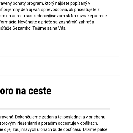
ipravený bohatý program, ktorý nájdete popísaný v
iť príjemný deň aj vaši sprievodcovia, ak pricestujete z
ailom na adresu sustredenie@sezam.sk Na rovnakej adrese
ormácie. Neváhajte a prídťe sa zoznámiť, zahrať a
i súťaže Sezamko! Tešíme sa na Vás.
oro na ceste
 opravená. Dokončujeme zadania tej poslednej a v priebehu
orovými riešeniami a poradím odcestuje v obálkach.
nie o jej zaujímavých ulohách bude dosť času. Držíme palce