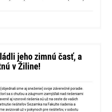
ládli jeho zimnú časť, a
nú v Žiline!
objednali sme aj sneženie) svoje záverečné poradie.
ktorí sa s chuťou a záujmom zamýšľali nad riešeniami
avené aj vzorové riešenia sú už na ceste do vašich
etnutie riešiteľov Sezamka na Fakulte riadenia a
sme avizovali už v pokynoch pre riešiteľov, v sobotu