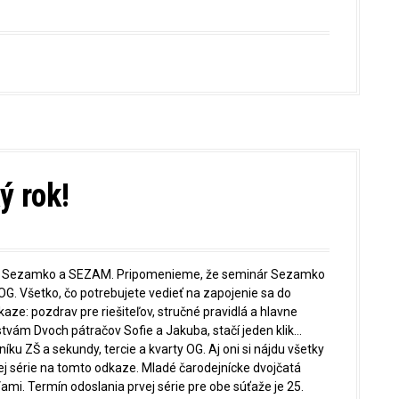
ý rok!
ároch Sezamko a SEZAM. Pripomenieme, že seminár Sezamko
 OG. Všetko, čo potrebujete vedieť na zapojenie sa do
ze: pozdrav pre riešiteľov, stručné pravidlá a hlavne
žstvám Dvoch pátračov Sofie a Jakuba, stačí jeden klik…
íku ZŠ a sekundy, tercie a kvarty OG. Aj oni si nájdu všetky
vej série na tomto odkaze. Mladé čarodejnícke dvojčatá
Vami. Termín odoslania prvej série pre obe súťaže je 25.