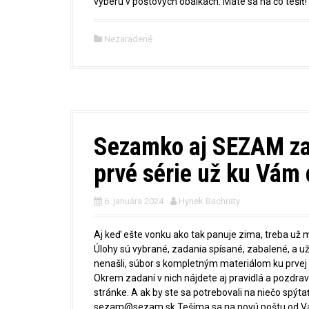
vyberú v poštových obálkach. Máte sa na čo tešiť!
Nezaradené
Sezamko aj SEZAM zahá
prvé série už ku Vám 
6. januára 2024
Hynek Bachraty
Aj keď ešte vonku ako tak panuje zima, treba už my
Úlohy sú vybrané, zadania spísané, zabalené, a u
nenašli, súbor s kompletným materiálom ku prvej 
Okrem zadaní v nich nájdete aj pravidlá a pozdrav
stránke. A ak by ste sa potrebovali na niečo spýt
sezam@sezam.sk Tešíma sa na novú poštu od Vás 