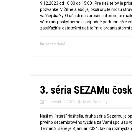
9.12.2023 od 10:00 do 15:00 . Pre riešiteľov je pr
pozvánke. V Žiline alebo jej okolí určite môžu stráv
väčšej diaľky. O účasti nás prosím informujte m
vám radi poskytneme aj prípadné podrobnejšie inf
zasúťažiť si ostatnými riešiteľmi a organizátorm
Nezaradené
3. séria SEZAMu čosk
3. decembra 2023
Hynek Bachraty
Naši milí starší riešitelia, druhá séria Sezamu je
prvého decembrového týždňa za Vami spolu so vz
Termín 3. série je 8 január 2024, tak na rozmýšľa